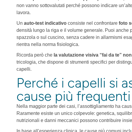
non vanno sottovalutati perché possono indicare un’altera
lavora.
Un
auto-test indicativo
consiste nel confrontare
foto s
densità lungo la riga e il volume generale. Puoi anche pr
spazzola o sul cuscino, senza cadere in allarmismi esage
rientra nella norma fisiologica.
Ricorda però che
la valutazione visiva “fai da te” non 
tricologia, che dispone di strumenti specifici per disting
capelli.
Perché i capelli si a
cause più frequenti
Nella maggior parte dei casi, l’assottigliamento ha cau
Raramente esiste un unico colpevole: genetica, squilibr
nutrizionali e danni meccanici possono contribuire ins
In base all’esperienza clinica, le cause più comuni incl