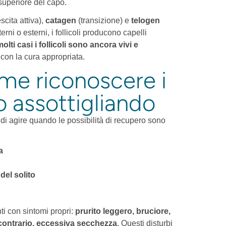
superiore del capo.
escita attiva),
catagen
(transizione) e
telogen
erni o esterni, i follicoli producono capelli
molti casi i follicoli sono ancora vivi e
con la cura appropriata.
me riconoscere i
o assottigliando
i agire quando le possibilità di recupero sono
a
del solito
i con sintomi propri:
prurito leggero, bruciore,
l contrario, eccessiva secchezza
. Questi disturbi