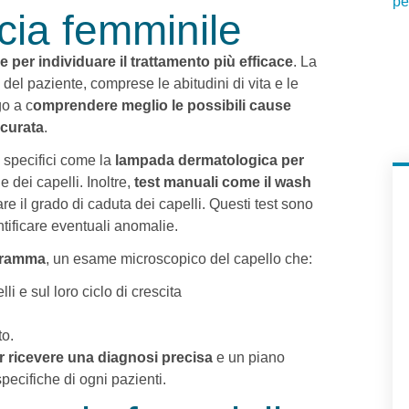
cia femminile
 per individuare il trattamento più efficace
. La
ca del paziente, comprese le abitudini di vita e le
go a c
omprendere meglio le possibili cause
ccurata
.
i specifici come la
lampada dermatologica per
 dei capelli. Inoltre,
test manuali come il wash
e il grado di caduta dei capelli. Questi test sono
dentificare eventuali anomalie.
gramma
, un esame microscopico del capello che:
li e sul loro ciclo di crescita
to.
r ricevere una diagnosi precisa
e un piano
ecifiche di ogni pazienti.