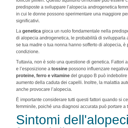
follicoli piliferi. Questo squilibrio ormonale può esser
predisposte a sviluppare l’alopecia androgenetica femm
in cui le donne possono sperimentare una maggiore per
significativi.
La
genetica
gioca un ruolo fondamentale nella predisp
di alopecia androgenetica, le probabilità di svilupparl
se tua madre o tua nonna hanno sofferto di alopecia, è 
condizione.
Tuttavia, non è solo una questione di genetica. Fattori
e l’esposizione a
tossine
possono influenzare negativa
proteine, ferro e vitamine
del gruppo B può indebolire i 
aumento della caduta dei capelli. Inoltre, la malattia a
anche provocare l’alopecia.
È importante considerare tutti questi fattori quando si 
femminile, poiché una diagnosi accurata può portare a tr
Sintomi dell'alope