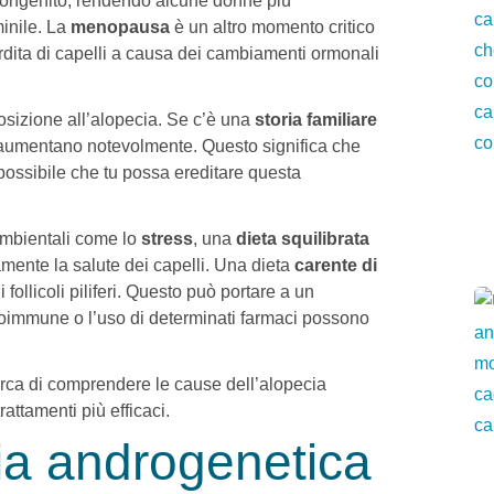
e congenito, rendendo alcune donne più
inile. La
menopausa
è un altro momento critico
dita di capelli a causa dei cambiamenti ormonali
osizione all’alopecia. Se c’è una
storia familiare
a aumentano notevolmente. Questo significa che
possibile che tu possa ereditare questa
 ambientali come lo
stress
, una
dieta squilibrata
mente la salute dei capelli. Una dieta
carente di
follicoli piliferi. Questo può portare a un
utoimmune o l’uso di determinati farmaci possono
cerca di comprendere le cause dell’alopecia
attamenti più efficaci.
cia androgenetica