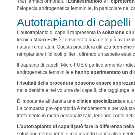
Tra i farmaci ormonali,
l’Etinilestradiolo
e il
ciproteron
l’alopecia androgenetica femminile, in particolare nei cas
Autotrapianto di capelli
L’autotrapianto di capelli rappresenta la
soluzione chiru
tecnica
Micro FUE
è considerata una delle più avanzate p
naturali e duraturi. Questa procedura utilizza
tecniche 
reimpiantare i follicoli piliferi, offrendo un aspetto esteti
Il trapianto di capelli Micro FUE è particolarmente indic
androgenetica femminile e
hanno sperimentato un dir
I risultati della procedura possono essere apprezza
nella densità e nel volume dei capelli, che raggiunge la 
È importante affidarsi a una
clinica specializzata
e a u
La comparsa pre-operatoria è fondamentale per valutare la 
trattamento in modo personalizzato, tenendo conto dell
L’autotrapianto di capelli può fare la differenza nella 
soluzione permanente e migliorando significativamente 