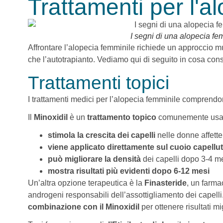
Trattamenti per l'a
I segni di una alopecia fem
Affrontare l’alopecia femminile richiede un approccio mu
che l’autotrapianto. Vediamo qui di seguito in cosa cons
Trattamenti topici
I trattamenti medici per l’alopecia femminile comprend
Il
Minoxidil
è un
trattamento topico
comunemente usat
stimola la crescita dei capelli
nelle donne affett
viene applicato direttamente sul cuoio capellu
può migliorare la densità
dei capelli dopo 3-4 me
mostra risultati più evidenti dopo 6-12 mesi
Un’altra opzione terapeutica è la
Finasteride
, un farma
androgeni responsabili dell’assottigliamento dei capelli
combinazione con il Minoxidil
per ottenere risultati mi