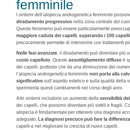
femminile
I sintomi dell’alopecia androgenetica femminile posson
diradamento progressivo
nella zona centrale del cuoi
Questo fenomeno può essere particolarmente preoccu
maggiore caduta dei capelli, superando i 100 capelli
precocemente permette di intervenire con trattamenti più 
Nelle fasi avanzate
, il diradamento può diventare più 
cuoio capelluto
. Questo
assottigliamento diffuso
è s
dei capelli, piuttosto che da una diminuzione del numero
l’alopecia androgenetica femminile
non porta alla cal
significativo
sull’aspetto estetico e sulla qualità della
sperimenta questi cambiamenti nel corso degli anni.
Altri sintomi includono un aumento della
sensibilità de
dei capelli, che possono diventare più sottili e fragili. 
alopecia è fondamentale per ottenere una diagnosi accu
adeguato.
La diagnosi precoce può fare la differenz
capelli e nel migliorare la crescita di nuovi capelli.