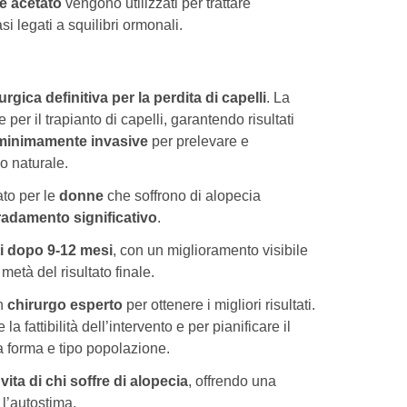
e acetato
vengono utilizzati per trattare
i legati a squilibri ormonali.
rgica definitiva per la perdita di capelli
. La
er il trapianto di capelli, garantendo risultati
minimamente invasive
per prelevare e
co naturale.
ato per le
donne
che soffrono di alopecia
adamento significativo
.
ti dopo 9-12 mesi
, con un miglioramento visibile
metà del risultato finale.
n
chirurgo esperto
per ottenere i migliori risultati.
fattibilità dell’intervento e per pianificare il
a forma e tipo popolazione.
vita di chi soffre di alopecia
, offrendo una
l’autostima.